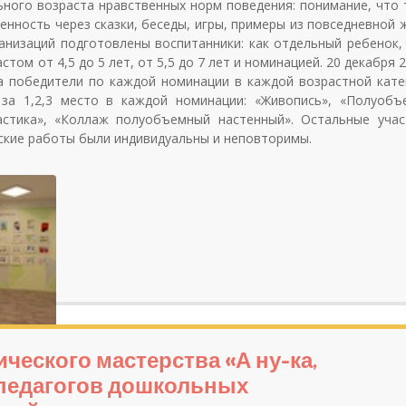
ного возраста нравственных норм поведения: понимание, что 
енность через сказки, беседы, игры, примеры из повседневной 
низаций подготовлены воспитанники: как отдельный ребенок, 
ом от 4,5 до 5 лет, от 5,5 до 7 лет и номинацией. 20 декабря 2
а победители по каждой номинации в каждой возрастной кате
а 1,2,3 место в каждой номинации: «Живопись», «Полуобъ
астика», «Коллаж полуобъемный настенный». Остальные учас
ские работы были индивидуальны и неповторимы.
df
22_1.pdf
ческого мастерства «А ну-ка,
и педагогов дошкольных