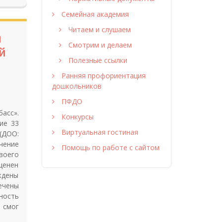
Семейная академия
Читаем и слушаем
и
Смотрим и делаем
й
Полезные ссылки
Ранняя профориентация
дошкольников
ПФДО
басс».
Конкурсы
ие 33
Виртуальная гостиная
ДОО:
ечение
Помощь по работе с сайтом
воего
оценен
ждены
ечены
ность
 смог