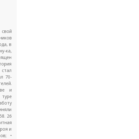
 свой
ников
да, в
у-ка,
вящен
тория
 стал
л 70-
елей.
тве и
 туре
аботу
иняли
58. 26
итная
ероя и
ов; •