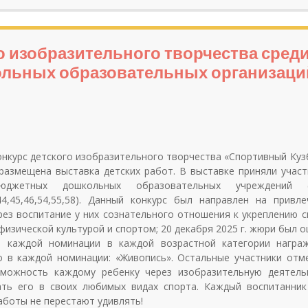
о изобразительного творчества сред
ольных образовательных организаци
онкурс детского изобразительного творчества «Спортивный Куз
азмещена выставка детских работ. В выставке приняли участ
юджетных дошкольных образовательных учреждений (
41,44,45,46,54,55,58). Данный конкурс был направлен на привл
рез воспитание у них сознательного отношения к укреплению с
изической культурой и спортом; 20 декабря 2025 г. жюри был 
о каждой номинации в каждой возрастной категории награ
 в каждой номинации: «Живопись». Остальные участники отм
зможность каждому ребенку через изобразительную деятель
ать его в своих любимых видах спорта. Каждый воспитанник
аботы не перестают удивлять!