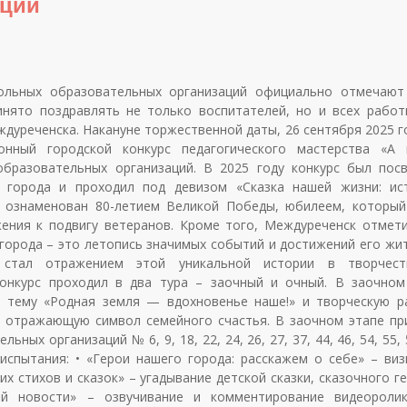
аций
ольных образовательных организаций официально отмечают
инято поздравлять не только воспитателей, но и всех работ
уреченска. Накануне торжественной даты, 26 сентября 2025 го
ный городской конкурс педагогического мастерства «А н
образовательных организаций. В 2025 году конкурс был пос
 города и проходил под девизом «Сказка нашей жизни: ис
д ознаменован 80-летием Великой Победы, юбилеем, который
ения к подвигу ветеранов. Кроме того, Междуреченск отмети
 города – это летопись значимых событий и достижений его жит
5 стал отражением этой уникальной истории в творчес
Конкурс проходил в два тура – заочный и очный. В заочном
а тему «Родная земля — вдохновенье наше!» и творческую р
, отражающую символ семейного счастья. В заочном этапе пр
ых организаций № 6, 9, 18, 22, 24, 26, 27, 37, 44, 46, 54, 55, 
спытания: • «Герои нашего города: расскажем о себе» – виз
их стихов и сказок» – угадывание детской сказки, сказочного г
й новости» – озвучивание и комментирование видеоролик