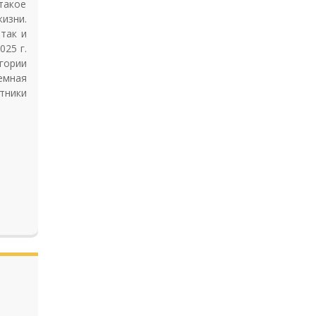
такое
жизни.
так и
025 г.
гории
емная
тники