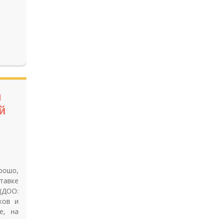
и
й
рошо,
тавке
ДОО:
иков и
е, на