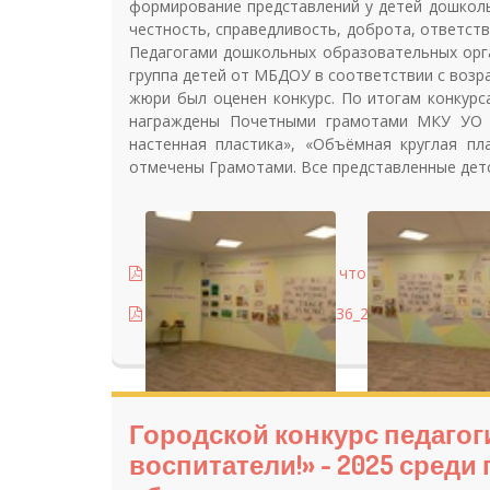
формирование представлений у детей дошколь
честность, справедливость, доброта, ответств
Педагогами дошкольных образовательных орга
группа детей от МБДОУ в соответствии с возраст
жюри был оценен конкурс. По итогам конкурс
награждены Почетными грамотами МКУ УО з
настенная пластика», «Объёмная круглая пл
отмечены Грамотами. Все представленные дет
Итог, что такое хорошо, что такое плохо-1.p
Приказ от 08.12.2025 № 936_2025-12-09_14-30-
Городской конкурс педагоги
воспитатели!» - 2025 сред