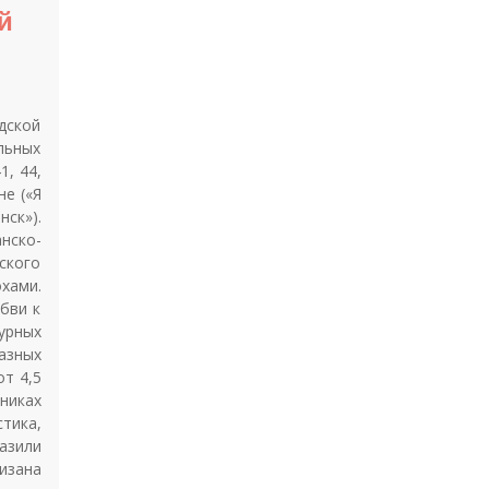
й
дской
льных
1, 44,
не («Я
ск»).
нско-
ского
охами.
бви к
урных
азных
т 4,5
никах
тика,
азили
изана