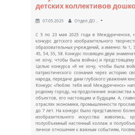
детских коллективов дошк
07.05.2025
Отдел ДО ..
С 5 по 23 мая 2025 года в Междуреченске, 
конкурс детского изобразительного творчес
образовательных учреждений, а именно: № 1, 3, 9, 1
45, 54, 55, 58. Конкурс посвящен двум знамен
не хочу, чтобы была война») и предстоящем
Целью конкурса «Я не хочу, чтобы была вой
патриотического сознания через историю св
народа, передаче дани глубокого уважения юно
Конкурс «Люблю тебя мой Междуреченск» напр
родному городу, на продолжение знакомства м
объектов, его настоящим и будущим. А, глав
отраслях экономики, промышленности прославл
до 7 лет. На конкурс было представлено боле
изобразительного искусства: живопись, к
полуобъемный настенный коллаж и полуобъем
личное отношение к важным событиям, посвя