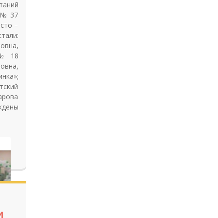
таний
 № 37
сто –
тали:
овна,
 № 18
овна,
нка»;
тский
арова
ждены
и