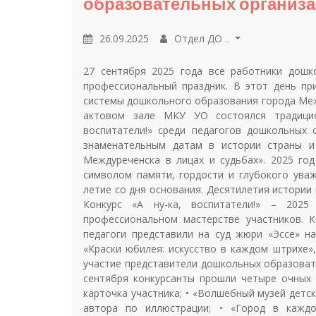
образовательных организ
26.09.2025
Отдел ДО ..
27 сентября 2025 года все работники дошк
профессиональный праздник. В этот день пр
системы дошкольного образования города Межд
актовом зале МКУ УО состоялся традицион
воспитатели!» среди педагогов дошкольных 
знаменательным датам в истории страны и
Междуреченска в лицах и судьбах». 2025 го
символом памяти, гордости и глубокого уваж
летие со дня основания. Десятилетия истории
Конкурс «А ну-ка, воспитатели!» – 202
профессиональном мастерстве участников. 
педагоги представили на суд жюри «Эссе» н
«Краски юбилея: искусство в каждом штрихе»
участие представители дошкольных образовательн
сентября конкурсанты прошли четыре очных и
карточка участника; • «Волшебный музей детск
автора по иллюстрации; • «Город в каждо