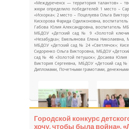
«Междуреченск — территория талантов» – тво
жюри определило победителей: 1 место – Са
«Искорка»; 2 место – Поцелуева Ольга Виктор
Кискорова Фарида Одилжоновна, воспитатель 
Габова Юлия Александровна, воспитатель МБ
МБДОУ «Детский сад № 9 «Золотой ключик
«Незабудка»; Емельянова Елена Николаевна,
МБДОУ «Детский сад № 24 «Светлячок»; Кисе
Сидоренко Ольга Викторовна, МБДОУ «Детский
сад № 46 «Золотой петушок»; Досаева Юлия 
Виктория Сергеевна, МБДОУ «Детский сад № 
Дипломами, Почетными грамотами, денежными
Городской конкурс детског
хочу, чтобы была война», 