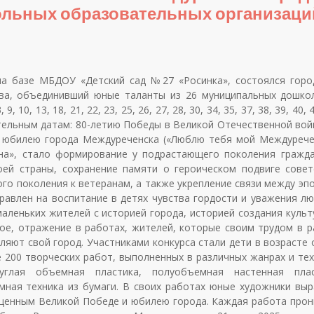
ольных образовательных организаци
на базе МБДОУ «Детский сад №27 «Росинка», состоялся горо
тва, объединивший юные таланты из 26 муниципальных дошко
0, 13, 18, 21, 22, 23, 25, 26, 27, 28, 30, 34, 35, 37, 38, 39, 40, 4
ательным датам: 80-летию Победы в Великой Отечественной вой
у юбилею города Междуреченска («Люблю тебя мой Междуречен
на», стало формирование у подрастающего поколения гражда
оей страны, сохранение памяти о героическом подвиге совет
го поколения к ветеранам, а также укрепление связи между эп
авлен на воспитание в детях чувства гордости и уважения лю
аленьких жителей с историей города, историей создания культ
ное, отражение в работах, жителей, которые своим трудом в р
яют свой город. Участниками конкурса стали дети в возрасте о
е 200 творческих работ, выполненных в различных жанрах и тех
руглая объемная пластика, полуобъемная настенная плас
ная техника из бумаги. В своих работах юные художники выр
щенным Великой Победе и юбилею города. Каждая работа прон