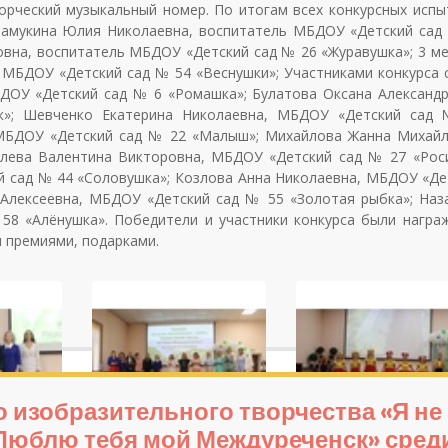
рческий музыкальный номер. По итогам всех конкурсных испы
рамукина Юлия Николаевна, воспитатель МБДОУ «Детский сад
овна, воспитатель МБДОУ «Детский сад № 26 «Журавушка»; 3 ме
МБДОУ «Детский сад № 54 «Веснушки»; Участниками конкурса с
ДОУ «Детский сад № 6 «Ромашка»; Булатова Оксана Александр
»; Шевченко Екатерина Николаевна, МБДОУ «Детский сад
 МБДОУ «Детский сад № 22 «Малыш»; Михайлова Жанна Михайл
лева Валентина Викторовна, МБДОУ «Детский сад № 27 «Роси
 сад № 44 «Соловушка»; Козлова Анна Николаевна, МБДОУ «Де
Алексеевна, МБДОУ «Детский сад № 55 «Золотая рыбка»; Наз
58 «Алёнушка». Победители и участники конкурса были награ
 премиями, подарками.
о изобразительного творчества «Я не
«Люблю тебя мой Междуреченск» сред