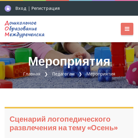
Вход
|
Регистрация
Мероприятия
Главная
Педагогам
Мероприятия
Сценарий логопедического
развлечения на тему «Осень»